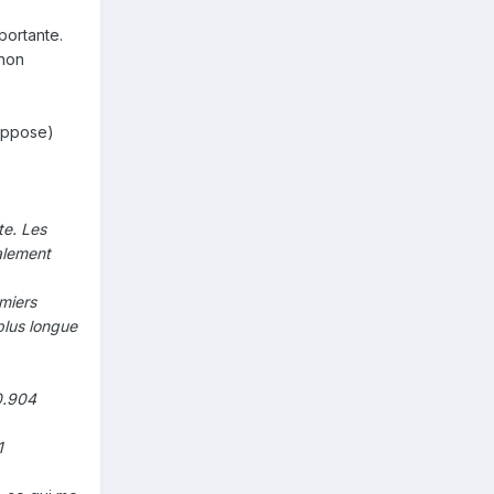
portante.
 non
suppose)
te. Les
palement
emiers
plus longue
0.904
1