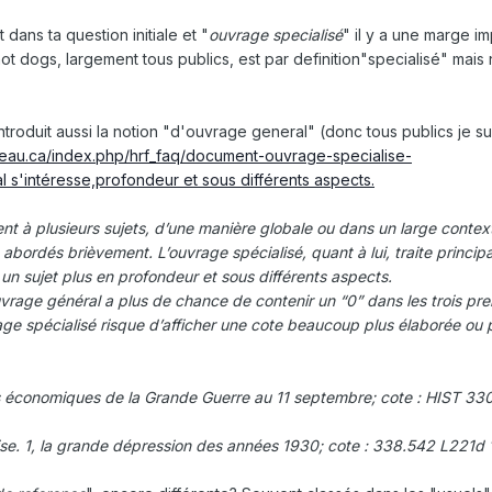
it dans ta question initiale et "
ouvrage specialisé
" il y a une marge im
ot dogs, largement tous publics, est par definition"specialisé" mais
introduit aussi la notion "d'ouvrage general" (donc tous publics je 
neau.ca/index.php/hrf_faq/document-ouvrage-specialise-
 s'intéresse,profondeur et sous différents aspects.
nt à plusieurs sujets, d’une manière globale ou dans un large contex
 abordés brièvement. L’ouvrage spécialisé, quant à lui, traite princi
e un sujet plus en profondeur et sous différents aspects.
uvrage général a plus de chance de contenir un “0” dans les trois pr
rage spécialisé risque d’afficher une cote beaucoup plus élaborée ou 
ts économiques de la Grande Guerre au 11 septembre; cote : HIST 33
rise. 1, la grande dépression des années 1930; cote : 338.542 L221d 