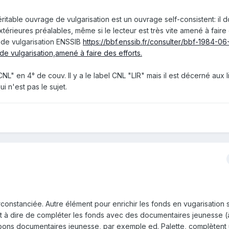
éritable ouvrage de vulgarisation est un ouvrage self-consistent: il d
érieures préalables, même si le lecteur est très vite amené à faire 
s de vulgarisation ENSSIB
https://bbf.enssib.fr/consulter/bbf-1984-0
e vulgarisation,amené à faire des efforts.
L" en 4° de couv. Il y a le label CNL "LIR" mais il est décerné aux li
 n'est pas le sujet.
constanciée. Autre élément pour enrichir les fonds en vugarisation s
t à dire de compléter les fonds avec des documentaires jeunesse (à
 bons documentaires jeunesse, par exemple ed. Palette, complètent 