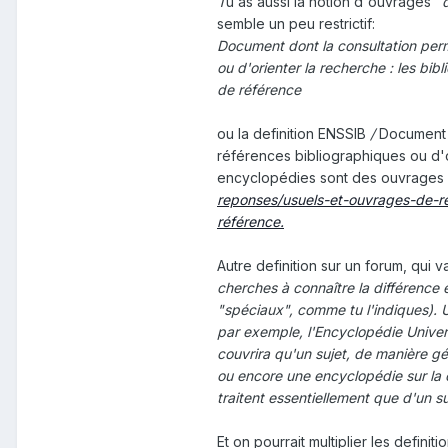
T
u as aussi la notion d'ouvrages "
semble un peu restrictif:
Document dont la consultation per
ou d'orienter la recherche : les bib
de référence
ou la definition ENSSIB
/
Document 
références bibliographiques ou d'or
encyclopédies sont des ouvrages 
reponses/usuels-et-ouvrages-de-re
référence.
Autre definition sur un forum, qui v
cherches à connaître la différence
"spéciaux", comme tu l'indiques). 
par exemple, l'Encyclopédie Univers
couvrira qu'un sujet, de manière g
ou encore une encyclopédie sur la 
traitent essentiellement que d'un su
Et on pourrait multiplier les definition