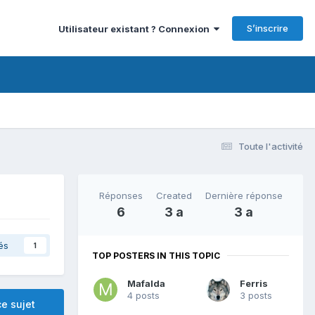
S’inscrire
Utilisateur existant ? Connexion
Toute l'activité
Réponses
Created
Dernière réponse
6
3 a
3 a
és
1
TOP POSTERS IN THIS TOPIC
Mafalda
Ferris
4 posts
3 posts
e sujet