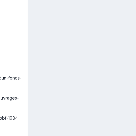
-dun-fonds-
/ouvrages-
r/bbf-1984-