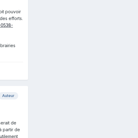
oit pouvoir
des efforts.
6-0538-
brairies
Auteur
erait de
 partir de
utilement