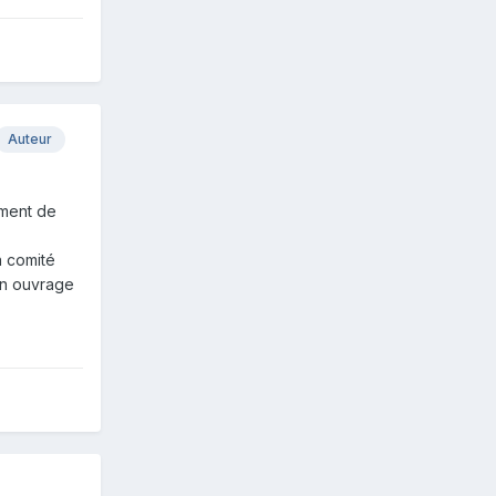
Auteur
ément de
n comité
un ouvrage