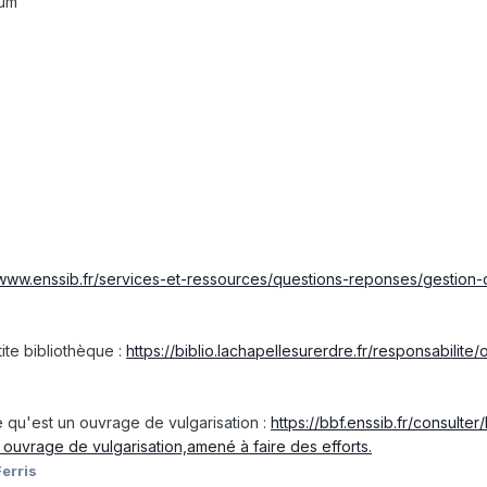
orum
/www.enssib.fr/services-et-ressources/questions-reponses/gestion
ite bibliothèque
:
https://biblio.lachapellesurerdre.fr/responsabilite
ce qu'est un ouvrage de vulgarisation
:
https://bbf.enssib.fr/consulte
ouvrage de vulgarisation,amené à faire des efforts.
erris