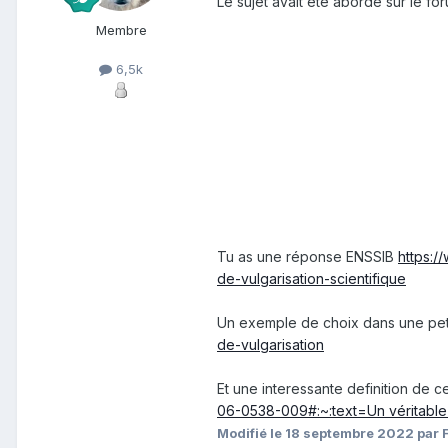
Le sujet avait été abordé sur le f
Membre
6,5k
Tu as une réponse ENSSIB
https:/
de-vulgarisation-scientifique
Un exemple de choix dans une pet
de-vulgarisation
Et une interessante definition de 
06-0538-009#:~:text=Un véritable 
Modifié
le 18 septembre 2022
par F