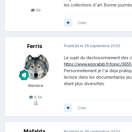
les collections d'art. Bonne journé
49
Citer
Ferris
Posté(e)
le 29 septembre 2022
Le sujet du decloisonnement des co
https://www.agorabib.fr/topic/3655
Personnellement je l'ai deja prati
lecture dans les documentaires jeu
étant plus diversifiés.
Membre
6,5k
Citer
Mafalda
Posté(e)
le 29 septembre 2022