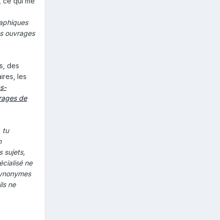
, ce qui me
raphiques
des ouvrages
s, des
ires, les
s-
vrages de
 tu
n
 sujets,
écialisé ne
 synonymes
ls ne