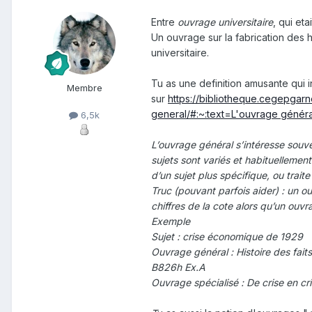
Entre
ouvrage universitaire
, qui eta
Un ouvrage sur la fabrication des h
universitaire.
Tu as une definition amusante qui 
Membre
sur
https://bibliotheque.cegepgar
general/#:~:text=L'ouvrage général
6,5k
L’ouvrage général s’intéresse souve
sujets sont variés et habituellement
d’un sujet plus spécifique, ou trait
Truc (pouvant parfois aider) : un o
chiffres de la cote alors qu’un ouv
Exemple
Sujet : crise économique de 1929
Ouvrage général : Histoire des fai
B826h Ex.A
Ouvrage spécialisé : De crise en c