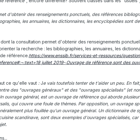
de reference
", encore différente? Souvent classés dans les "usuels"
met d'obtenir des renseignements ponctuels, des références bibliog
liographies, les annuaires, les dictionnaires, les encyclopédies sont 
dont la consultation permet d'obtenir des renseignements ponctuel
ienter la recherche : les bibliographies, les annuaires, les dictionna
de référence.
https://www.enssib.fr/services-et-ressources/question
ference#:~:text=18 juillet 2019-,Ouvrage de référence,sont des ou
aut ce qu'elle vaut
:
J
e vais toutefois tenter de t'aider un peu. En fait,
 entre des "ouvrages généraux" et des "ouvrages spécialisés" (et no
Un ouvrage général, est un ouvrage de référence qui aborde plusieurs
alis, qui couvre une foule de thèmes. Par opposition, un ouvrage sp
énéralement plus fouillée qu'un ouvrage général. Un dictionnaire de
cuisine scandinave, sont deux exemples d'ouvrages spécialisés, car i
jet.
s...