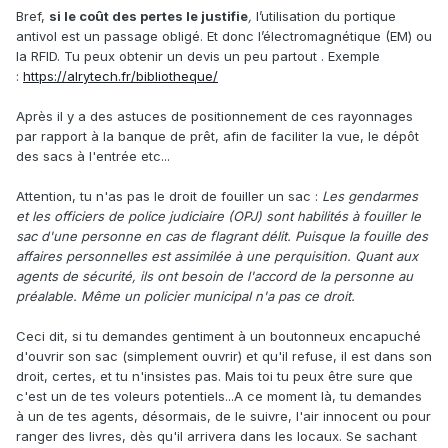
Bref,
si le coût des pertes le justifie
,
l’utilisation du portique
antivol est un passage obligé. Et donc l’électromagnétique (EM) ou
la RFID. Tu peux obtenir un devis un peu partout . Exemple
:
https://alrytech.fr/bibliotheque/
Après il y a des astuces de positionnement de ces rayonnages
par rapport à la banque de prêt, afin de faciliter la vue, le dépôt
des sacs à l'entrée etc...
Attention, tu n'as pas le droit de fouiller un sac
:
Les gendarmes
et les officiers de police judiciaire (OPJ) sont habilités à fouiller le
sac d'une personne en cas de flagrant délit. Puisque la fouille des
affaires personnelles est assimilée à une perquisition. Quant aux
agents de sécurité, ils ont besoin de l'accord de la personne au
préalable. Même un policier municipal n'a pas ce droit.
Ceci dit, si tu demandes gentiment à un boutonneux encapuché
d'ouvrir son sac (simplement ouvrir) et qu'il refuse, il est dans son
droit, certes, et tu n'insistes pas. Mais toi tu peux être sure que
c'est un de tes voleurs potentiels...A ce moment là, tu demandes
à un de tes agents, désormais, de le suivre, l'air innocent ou pour
ranger des livres, dès qu'il arrivera dans les locaux. Se sachant