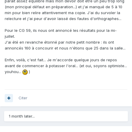
parait assez équilibré mais mon devoir doit être un peu trop long
(mon principal défaut en préparation...) et j'ai manqué de 5 à 10
min pour bien relire attentivement ma copie. J'ai du survoler la
relecture et j'ai peur d'avoir laissé des fautes d'orthographes...
Pour le CG 59, ils nous ont annoncé les résultats pour la mi-
juillet.
J'ai été en revanche étonné par notre petit nombre : ils ont
annoncés 160 à concourir et nous n'étions que 25 dans la salle...
Enfin, voilà, c'est fait... Je m'accorde quelque jours de repos
avant de commencer à potasser l'oral... (et oui, soyons optimiste...
youhou...
)
Citer
1 month later...