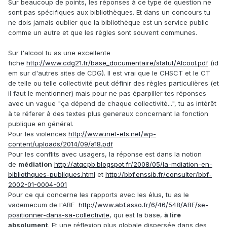
Sur beaucoup de points, les réponses à ce type de question ne
sont pas spécifiques aux bibliothèques. Et dans un concours tu
ne dois jamais oublier que la bibliothèque est un service public
comme un autre et que les règles sont souvent communes.
Sur l'alcool tu as une excellente
fiche
http://www.cdg21.fr/base_documentaire/statut/Alcool.pdf
(id
em sur d'autres sites de CDG). Il est vrai que le CHSCT et le CT
de telle ou telle collectivité peut définir des règles particulières (et
il faut le mentionner) mais pour ne pas éparpiller tes réponses
avec un vague "ça dépend de chaque collectivité...", tu as intérêt
à te réferer à des textes plus generaux concernant la fonction
publique en général.
Pour les violences
http://www.inet-ets.net/wp-
content/uploads/2014/09/a18.pdf
Pour les conflits avec usagers, la réponse est dans la notion
de
médiation
http://atqcpb.blogspot.fr/2008/05/la-mdiation-en-
bibliothques-publiques.html
et
http://bbf.enssib.fr/consulter/bbf-
2002-01-0004-001
Pour ce qui concerne les rapports avec les élus, tu as le
vademecum de l'ABF
http://www.abf.asso.fr/6/46/548/ABF/se-
positionner-dans-sa-collectivite
, qui est la base,
à lire
absolument
. Et une réflexion plus globale dispersée dans des