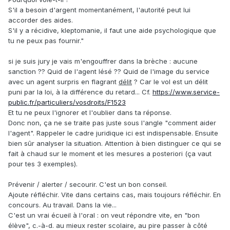
S'il a besoin d'argent momentanément, l'autorité peut lui
accorder des aides.
S'il y a récidive, kleptomanie, il faut une aide psychologique que
tu ne peux pas fournir."
si je suis jury je vais m'engouffrer dans la brèche : aucune
sanction ?? Quid de l'agent lésé ?? Quid de l'image du service
avec un agent surpris en flagrant
délit
? Car le vol est un délit
puni par la loi, à la différence du retard... Cf.
https://www.service-
public.fr/particuliers/vosdroits/F1523
Et tu ne peux l'ignorer et l'oublier dans ta réponse.
Donc non, ça ne se traite pas juste sous l'angle "comment aider
l'agent". Rappeler le cadre juridique ici est indispensable. Ensuite
bien sûr analyser la situation. Attention à bien distinguer ce qui se
fait à chaud sur le moment et les mesures a posteriori (ça vaut
pour tes 3 exemples).
Prévenir / alerter / secourir. C'est un bon conseil.
Ajoute réfléchir. Vite dans certains cas, mais toujours réfléchir. En
concours. Au travail. Dans la vie...
C'est un vrai écueil à l'oral : on veut répondre vite, en "bon
élève", c.-à-d. au mieux rester scolaire, au pire passer à côté