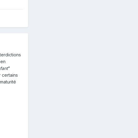
terdictions
ien
nfant
"
r certains
maturité