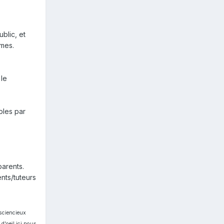
blic, et
êmes.
 le
bles par
parents.
ents/tuteurs
nsciencieux
d'oeil ici nous