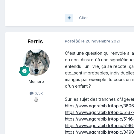
Citer
Ferris
Posté(e)
le 20 novembre 2021
C'est une question qui renvoie à la 
ou non. Ainsi qu'à une signalétiqu
entendu : un livre, ça se recote, ç
etc...sont improbables, individuelle
mangas par exemple, tu cours un r
Membre
d'un enfant ?
6,5k
Sur les sujet des tranches d'âge/e
https://www.agorabib.fr/topic/3806-
https://www.agorabib.fr/topic/516
https://www.agorabib.fr/topic/5146
https://www.agorabib.fr/topic/516
https://www.agorabib.fr/topic/34