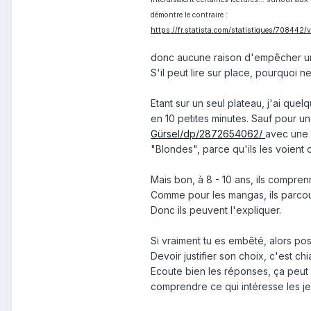
démontre le contraire
:
https://fr.statista.com/statistiques/708442
donc aucune raison d'empêcher un j
S'il peut lire sur place, pourquoi n
Etant sur un seul plateau, j'ai quel
en 10 petites minutes. Sauf pour u
Gürsel/dp/2872654062/
avec une 
"Blondes", parce qu'ils les voient d
Mais bon, à 8 - 10 ans, ils compren
Comme pour les mangas, ils parcouren
Donc ils peuvent l'expliquer.
Si vraiment tu es embêté, alors po
Devoir justifier son choix, c'est ch
Ecoute bien les réponses, ça peut 
comprendre ce qui intéresse les j