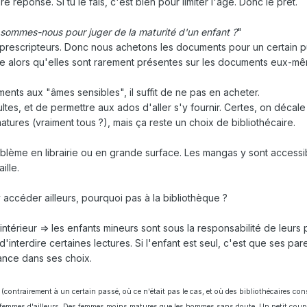
e réponse. Si tu le fais, c'est bien pour limiter l'âge. Donc le prêt.
 sommes-nous pour juger de la maturité d'un enfant ?
"
escripteurs. Donc nous achetons les documents pour un certain pu
e alors qu'elles sont rarement présentes sur les documents eux-m
ents aux "âmes sensibles", il suffit de ne pas en acheter.
ltes, et de permettre aux ados d'aller s'y fournir. Certes, on décale
tures (vraiment tous ?), mais ça reste un choix de bibliothécaire.
roblème en librairie ou en grande surface. Les mangas y sont accessi
ille.
y accéder ailleurs, pourquoi pas à la bibliothèque ?
intérieur => les enfants mineurs sont sous la responsabilité de leurs 
interdire certaines lectures. Si l'enfant est seul, c'est que ses par
iance dans ses choix.
s
(contrairement à un certain passé, où ce n'était pas le cas, et où des bibliothécaires co
ux femmes d'ailleurs. Des femmes moins matures que les hommes sans doute. Un petit coup 