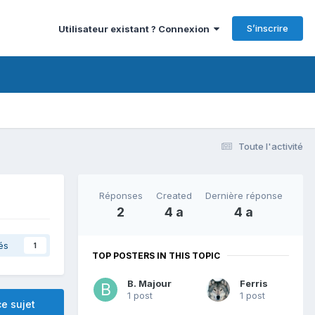
S’inscrire
Utilisateur existant ? Connexion
Toute l'activité
Réponses
Created
Dernière réponse
2
4 a
4 a
és
1
TOP POSTERS IN THIS TOPIC
B. Majour
Ferris
1 post
1 post
e sujet