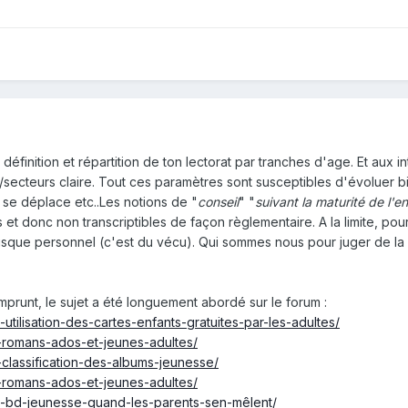
définition et répartition de ton lectorat par tranches d'age. Et aux in
e/secteurs claire. Tout ces paramètres sont susceptibles d'évoluer b
a se déplace etc..Les notions de "
conseil
" "
suivant la maturité de l'e
s et donc non transcriptibles de façon règlementaire. A la limite, pou
isque personnel (c'est du vécu). Qui sommes nous pour juger de la 
mprunt, le sujet a été longuement abordé sur le forum
:
utilisation-des-cartes-enfants-gratuites-par-les-adultes/
7-romans-ados-et-jeunes-adultes/
-classification-des-albums-jeunesse/
6-romans-ados-et-jeunes-adultes/
90-bd-jeunesse-quand-les-parents-sen-mêlent/