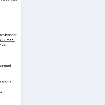
n reviennent
n-Gürcan-
" ou
ourquoi.
grands ?
 à