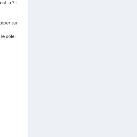
ut lu ? Il
 taper sur
le soleil