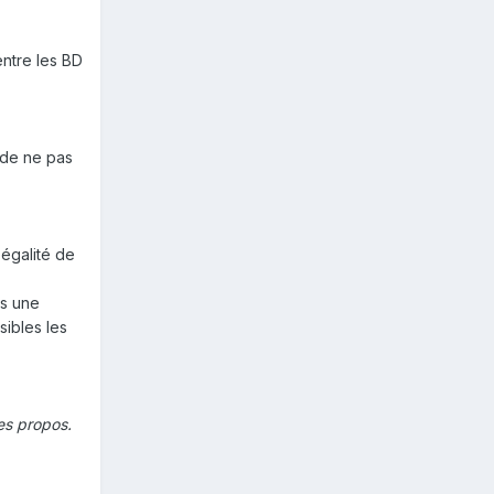
entre les BD
t de ne pas
'égalité de
ts une
nsibles les
mes propos.