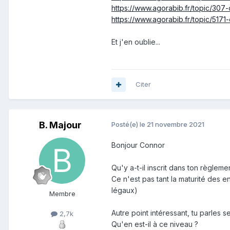
https://www.agorabib.fr/topic/307-
https://www.agorabib.fr/topic/5171
Et j'en oublie...
Citer
B. Majour
Posté(e)
le 21 novembre 2021
Bonjour Connor
Qu'y a-t-il inscrit dans ton règleme
Ce n'est pas tant la maturité des en
légaux)
Membre
Autre point intéressant, tu parles s
2,7k
Qu'en est-il à ce niveau ?