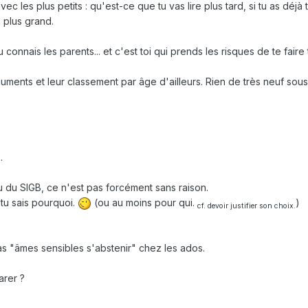
avec les plus petits
:
qu'est-ce que tu vas lire plus tard, si tu as déjà to
 plus grand.
u connais les parents... et c'est toi qui prends les risques de te faire
ents et leur classement par âge d'ailleurs. Rien de très neuf sous 
.
u du SIGB, ce n'est pas forcément sans raison.
 tu sais pourquoi.
(ou au moins pour qui.
)
cf. devoir justifier son choix.
s "âmes sensibles s'abstenir" chez les ados.
arer ?