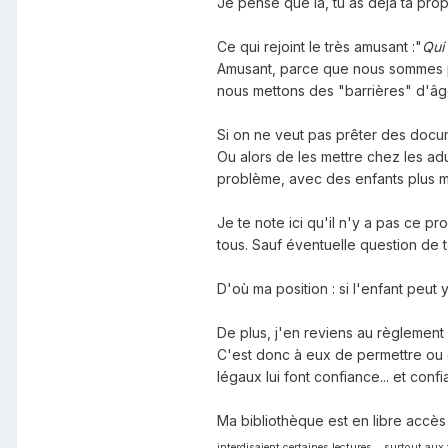
Je pense que là, tu as déjà ta propr
Ce qui rejoint le très amusant
:"
Qui
Amusant, parce que nous sommes pr
nous mettons des "barrières" d'âg
Si on ne veut pas prêter des docum
Ou alors de les mettre chez les adu
problème, avec des enfants plus ma
Je te note ici qu'il n'y a pas ce p
tous. Sauf éventuelle question de ta
D'où ma position : si l'enfant peut 
De plus, j'en reviens au règlement 
C'est donc à eux de permettre ou d'
légaux lui font confiance... et conf
Ma bibliothèque est en libre accè
interdisaient certaines lectures... surtout a