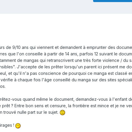
eurs de 9/10 ans qui viennent et demandent à emprunter des docume
res que l'on conseille à partir de 14 ans, parfois 12 suivant le docum
t notamment de mangas qui retranscrivent une très forte violence / du 
sibles". J'accepte de les prêter lorsqu'un parent ici présent me d
seul, et qu'il n'a pas conscience de pourquoi ce manga est classé e
érifie à chaque fois l'âge conseillé du manga sur des sites spécial
pos.
 Prêtez-vous quand même le document, demandez-vous à l'enfant d
 prêt ? Entre bon sens et censure, la frontière est mince et je ne v
en trouvé nulle part sur le sujet.
irages !