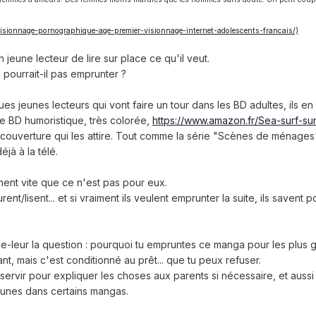
/visionnage-pornographique-age-premier-visionnage-internet-adolescents-francais/)
eune lecteur de lire sur place ce qu'il veut.
e pourrait-il pas emprunter ?
ques jeunes lecteurs qui vont faire un tour dans les BD adultes, ils e
ne BD humoristique, très colorée,
https://www.amazon.fr/Sea-surf-su
couverture qui les attire. Tout comme la série "Scènes de ménages
éjà à la télé.
nent vite que ce n'est pas pour eux.
t/lisent... et si vraiment ils veulent emprunter la suite, ils savent p
se-leur la question : pourquoi tu empruntes ce manga pour les plus 
iant, mais c'est conditionné au prêt... que tu peux refuser.
servir pour expliquer les choses aux parents si nécessaire, et aussi
eunes dans certains mangas.