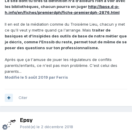
Le site dont tu tires ta définition n'a d'ailleurs rien à voir avec
les bibliothèques, chacun pourra en juger
http://base.d-p-
h.info/en/fiches/premierdph/fiche-premierdph-2876.html
Il en est de la médiation comme du Troisième Lieu, chacun y met
ce qu'il veut y mettre quand ça l'arrange. Mais
traiter de
basiques et d'insipides des outils de base de notre métier que
je décris, comme l'Enssib du reste, permet tout de même de se
poser des questions sur ton professionnalisme.
Après que ça t'amuse de jouer les régulateurs de conflits
parents/enfants, ce n'est pas mon problème. C'est celui des
parents...
Modifié
le 5 août 2019
par Ferris
Citer
Epsy
Posté(e)
le 2 décembre 2018