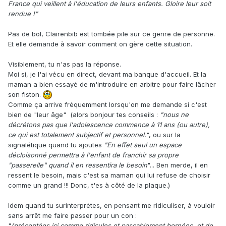
France qui veillent à l'éducation de leurs enfants. Gloire leur soit
rendue !"
Pas de bol, Clairenbib est tombée pile sur ce genre de personne.
Et elle demande à savoir comment on gère cette situation.
Visiblement, tu n'as pas la réponse.
Moi si, je l'ai vécu en direct, devant ma banque d'accueil. Et la
maman a bien essayé de m'introduire en arbitre pour faire lâcher
son fiston.
Comme ça arrive fréquemment lorsqu'on me demande si c'est
bien de "leur âge" (alors bonjour tes conseils :
"nous ne
décrétons pas que l'adolescence commence à 11 ans (ou autre),
ce qui est totalement subjectif et personnel.
", ou sur la
signalétique quand tu ajoutes
"En effet seul un espace
décloisonné permettra à l'enfant de franchir sa propre
"passerelle" quand il en ressentira le besoin
"... Ben merde, il en
ressent le besoin, mais c'est sa maman qui lui refuse de choisir
comme un grand
!!! Donc, t'es à côté de la plaque.)
Idem quand tu surinterprètes, en pensant me ridiculiser, à vouloir
sans arrêt me faire passer pour un con
:
"
(présentées ici comme ridicules et passablement bornées, et de