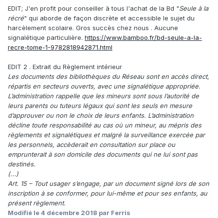
EDIT; J'en profit pour conseiller à tous l'achat de la Bd "
Seule à la
récré
" qui aborde de façon discrète et accessible le sujet du
harcèlement scolaire. Gros succès chez nous . Aucune
signalétique particulière.
https://www.bamboo.fr/bd-seule-a-la-
recre-tome-1-9782818942871.html
EDIT 2 . Extrait du Règlement intérieur
Les documents des bibliothèques du Réseau sont en accès direct,
répartis en secteurs ouverts, avec une signalétique appropriée.
L’administration rappelle que les mineurs sont sous l’autorité de
leurs parents ou tuteurs légaux qui sont les seuls en mesure
d’approuver ou non le choix de leurs enfants. L’administration
décline toute responsabilité au cas où un mineur, au mépris des
règlements et signalétiques et malgré la surveillance exercée par
les personnels, accèderait en consultation sur place ou
emprunterait à son domicile des documents qui ne lui sont pas
destinés.
(...)
Art. 15 – Tout usager s’engage, par un document signé lors de son
inscription à se conformer, pour lui-même et pour ses enfants, au
présent règlement.
Modifié
le 4 décembre 2018
par Ferris