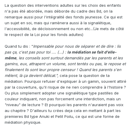
La question des interventions adultes sur les choix des enfants
n'a pas été abordée, mais déborde du cadre des Bd, on la
remarque aussi pour l'intégralité des fonds jeunesse. Ce qui est
un sujet en soi, mais qui ramènera aussi à la signalétique,
l'accessibilité, de décloisonnement ou non etc...(Je mets de côté
le respect de la Loi pour les fonds adultes)
Quand tu dis : "
Impensable pour nous de séparer et de dire : lis
pas ça, c'est pas pour toi .... (...) :
la médiation se fait d'elle-
même
, les conseils sont surtout demandés par les parents et les
gamins, eux, attrapent un volume, sont tentés ou pas, le repose et
finalement ils sont leur propre censeur ! Quand les parents s'en
mêlent, là ça devient délicat. ",
cela pose la question de ta
médiation. Pourquoi refuser d'expliquer à un gamin, souvent attiré
par la couverture, qu'il risque de ne rien comprendre à l'histoire ?
Ou plus simplement adopter une signalétique type pastilles de
couleur indiquant, non pas forcement une interdiction, mais un
"niveau" de lecture ? Et pourquoi les parents n'auraient pas voix
au chapitre ? D'ailleurs tu crées deja cela en mettant à part les
premieres Bd type Anuki et Petit Poilu, ce qui est une forme de
médiation physique.