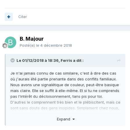
Citer
B. Majour
Posté(e)
le 4 décembre 2018
Le 01/12/2018 à 18:36, Ferris a dit :
Je n'ai jamais connu de cas similaire, c'est à dire des cas
où j'aurais été partie prenante dans des conflits familiaux.
Nous avons une signalétique de couleur, peut-être basique
mais claire. Elle se suffit à elle-même. Et si tu ne comprends
pas l'intérêt du décloisonnement, tans pis pour toi.
D'autres le comprennent très bien et le plébiscitent, mais ce
sont sans doute des gens insipides. Simplement chez nous,
les basiques insipides, l'enfant n'est pas obligé d'attendre
Expand
d'avoir tel ou tel âge pour accéder à un fonds.