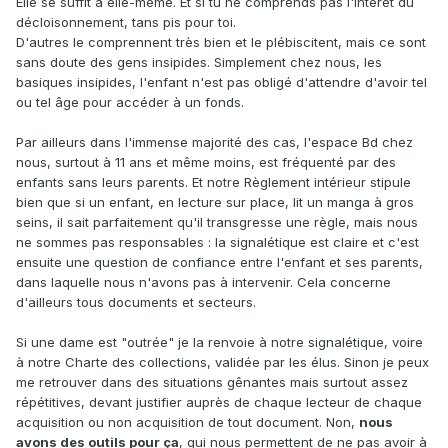
Elle se suffit à elle-même. Et si tu ne comprends pas l'intérêt du
décloisonnement, tans pis pour toi.
D'autres le comprennent très bien et le plébiscitent, mais ce sont
sans doute des gens insipides. Simplement chez nous, les
basiques insipides, l'enfant n'est pas obligé d'attendre d'avoir tel
ou tel âge pour accéder à un fonds.
Par ailleurs dans l'immense majorité des cas, l'espace Bd chez
nous, surtout à 11 ans et même moins, est fréquenté par des
enfants sans leurs parents. Et notre Règlement intérieur stipule
bien que si un enfant, en lecture sur place, lit un manga à gros
seins, il sait parfaitement qu'il transgresse une règle, mais nous
ne sommes pas responsables : la signalétique est claire et c'est
ensuite une question de confiance entre l'enfant et ses parents,
dans laquelle nous n'avons pas à intervenir. Cela concerne
d'ailleurs tous documents et secteurs.
Si une dame est "outrée" je la renvoie à notre signalétique, voire
à notre Charte des collections, validée par les élus. Sinon je peux
me retrouver dans des situations gênantes mais surtout assez
répétitives, devant justifier auprès de chaque lecteur de chaque
acquisition ou non acquisition de tout document. Non,
nous
avons des outils pour ça
, qui nous permettent de ne pas avoir à