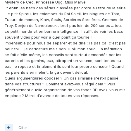
Mystery de Ced, Princesse Ugg, Miss Marvel ...
Et enfin les bacs des séries classées par ordre au titre de la série
: le p'tit Spirou, les colombes du Roi Soleil, les blagues de Toto,
Tueurs de maman, Klaw, Seuls, Sorcières Sorcières, Gnomes de
Troy, Donjon de Naheulbeuk ...bref pas loin de 200 séries ... tout
ce petit monde vit en bonne intelligence, il suffit de voir les bacs
souvent vides pour voir à quel point ça tourne !!
Impensable pour nous de séparer et de dire : lis pas ça, c'est pas
pour toi .... je caricature mais bon. D'où mon souci : la médiation
se fait d'elle-même, les conseils sont surtout demandés par les
parents et les gamins, eux, attrapent un volume, sont tentés ou
pas, le repose et finalement ils sont leur propre censeur ! Quand
les parents s'en mêlent, là ça devient délicat.
Quels argumentaires opposer ? Un cas similaire s'est-il passé
dans vos structures ? Comment avez-vous réglé cela ? Plus
généralement quelle organisation de vos fonds BD avez-vous mis
en place ? Merci d'avance de toutes vos réponses.
Citer