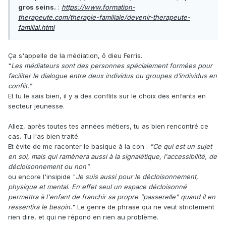
gros seins.
:
https://www.formation-
therapeute.com/therapie-familiale/devenir-therapeute-
familial.html
Ça s'appelle de la médiation, ô dieu Ferris.
"
Les médiateurs sont des personnes spécialement formées pour
faciliter le dialogue entre deux individus ou groupes d’individus en
conflit."
Et tu le sais bien, il y a des conflits sur le choix des enfants en
secteur jeunesse.
Allez, après toutes tes années métiers, tu as bien rencontré ce
cas. Tu l'as bien traité.
Et évite de me raconter le basique à la con
:
"
Ce qui est un sujet
en soi, mais qui ramènera aussi à la signalétique, l'accessibilité, de
décloisonnement ou non"
.
ou encore l'insipide "
Je suis aussi pour le décloisonnement,
physique et mental. En effet seul un espace décloisonné
permettra à l'enfant de franchir sa propre "passerelle" quand il en
ressentira le besoin.
" Le genre de phrase qui ne veut strictement
rien dire, et qui ne répond en rien au problème.