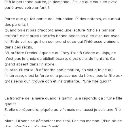
Et à la personne outrée, je demande
:
Est-ce que vous en avez
parlé avec votre enfant ?
Parce que ça fait partie de l'éducation. Et des enfants, et surtout
des parents !
Quand on est pas d'accord avec une lecture "choisie par son
enfant", c'est aussi une très bonne occasion d'en discuter avec
lui. Et de voir ce qu'il en comprend et ce qui l'intéresse vraiment
dans ces récits.
S'il préfère Freaks' Squeele ou Fairy Tails à Cédric ou Jojo, ce
n'est pas le choix du bibliothécaire, c'est celui de l'enfant. Ce
grand absent dans l'histoire.
Et lorsqu'il est là, à défendre son emprunt, on voit que ce qui
l'intéresse, c'est la force et la puissance du héros, pas la fille aux
gros seins qu'il trouve con et insignifiante. "Une fille quoi !"
La tronche de la mère quand le gamin lui a répondu ça : "Une fille
quoi !"
Et elle de répondre, piquée au vif : mais moi aussi je suis une fille
!
Alors, lui sans se démonter : mais toi, t'es ma maman. (d'un air de
dire, m'enfin ça n'a rien à voir)