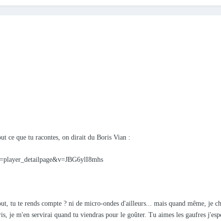
out ce que tu racontes, on dirait du Boris Vian :
e=player_detailpage&v=JBG6ylI8mhs
tout, tu te rends compte ? ni de micro-ondes d'ailleurs... mais quand même, je c
is, je m'en servirai quand tu viendras pour le goûter. Tu aimes les gaufres j'esp