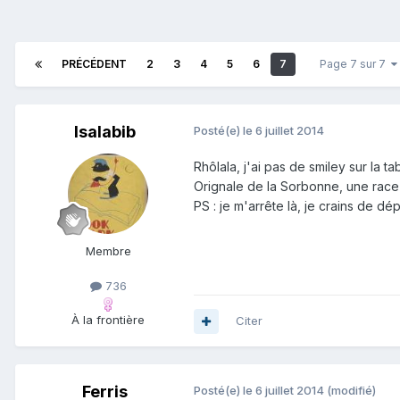
PRÉCÉDENT
2
3
4
5
6
7
Page 7 sur 7
Isalabib
Posté(e)
le 6 juillet 2014
Rhôlala, j'ai pas de smiley sur la
Orignale de la Sorbonne, une race 
PS : je m'arrête là, je crains de dé
Membre
736
À la frontière
Citer
Ferris
Posté(e)
le 6 juillet 2014
(modifié)