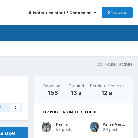
S’inscrire
Utilisateur existant ? Connexion
Toute l'activité
Réponses
Created
Dernière réponse
156
13 a
12 a
és
2
TOP POSTERS IN THIS TOPIC
Ferris
Anne Verneuil
53 posts
23 posts
e sujet