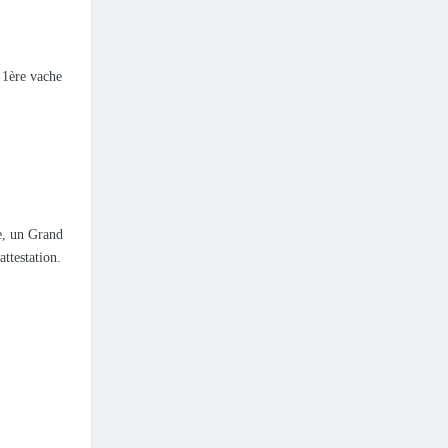
 1ère vache
e, un Grand
ttestation.