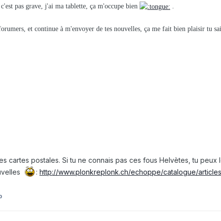
s c'est pas grave, j'ai ma tablette, ça m'occupe bien
.
forumers, et continue à m'envoyer de tes nouvelles, ça me fait bien plaisir tu sai
es cartes postales. Si tu ne connais pas ces fous Helvètes, tu peux 
uvelles
:
http://www.plonkreplonk.ch/echoppe/catalogue/article
b