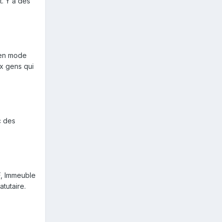
t. Y a des
 en mode
ux gens qui
c des
.
F, Immeuble
atutaire.