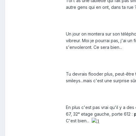
Toi t'as une tablette qui fait pas 
autre gens qui en ont, dans ta rue 
Un jour on montera sur son télépho
vibreur. Moi je pourrai pas, j'ai un 
s'envoleront. Ce sera bien...
Tu devrais flooder plus, peut-être 
smileys...mais c'est une surprise sû
En plus c'est pas vrai qu'il y a d
67, 32° etage gauche, porte 612 :
C'est bien...