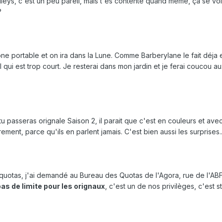
smileys, c'est un peu pareil, mais t'es contente quand même, ça se voi
?
ne portable et on ira dans la Lune. Comme Barberylane le fait déja
fil qui est trop court. Je resterai dans mon jardin et je ferai coucou a
tu passeras orignale Saison 2, il parait que c'est en couleurs et ave
rement, parce qu'ils en parlent jamais. C'est bien aussi les surprises.
es quotas, j'ai demandé au Bureau des Quotas de l'Agora, rue de l'AB
pas de limite pour les orignaux
, c'est un de nos privilèges, c'est st