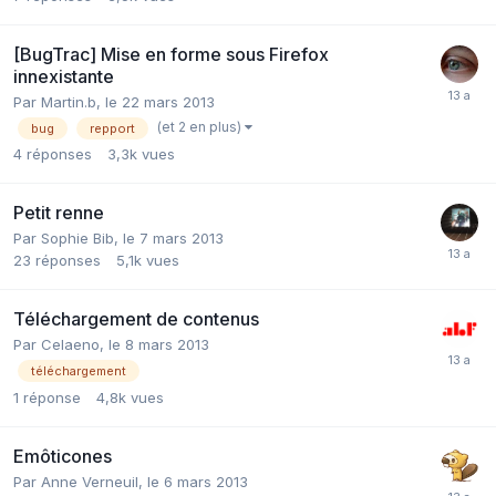
[BugTrac] Mise en forme sous Firefox
innexistante
Par Martin.b,
le 22 mars 2013
(et 2 en plus)
bug
repport
4
réponses
3,3k
vues
Petit renne
Par Sophie Bib,
le 7 mars 2013
23
réponses
5,1k
vues
Téléchargement de contenus
Par Celaeno,
le 8 mars 2013
téléchargement
1
réponse
4,8k
vues
Emôticones
Par Anne Verneuil,
le 6 mars 2013