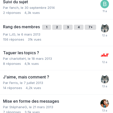
Suivi du sujet
Par fanch,
le 30 septembre 2014
2
réponses
4,3k
vues
Rang des membres
1
2
3
4
7
Par LJG,
le 6 mars 2013
156
réponses
31k
vues
Taguer les topics ?
Par charlotteH,
le 18 mars 2013
8
réponses
4,1k
vues
J'aime, mais comment ?
Par Ferris,
le 7 juillet 2013
14
réponses
4,2k
vues
Mise en forme des messages
Par StéphaneG,
le 21 mars 2013
7
réponses
3,5k
vues