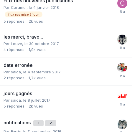
Flux des nouvelles publications
Par Caramel,
le 4 janvier 2018
flux rss mise à jour
5
réponses
2k
vues
les merci, bravo...
Par Louve,
le 30 octobre 2017
4
réponses
1,9k
vues
date erronée
Par saida,
le 4 septembre 2017
2
réponses
1,7k
vues
jours gagnés
Par saida,
le 8 juillet 2017
5
réponses
2k
vues
notifications
1
2
Par Ferris,
le 11 septembre 2016