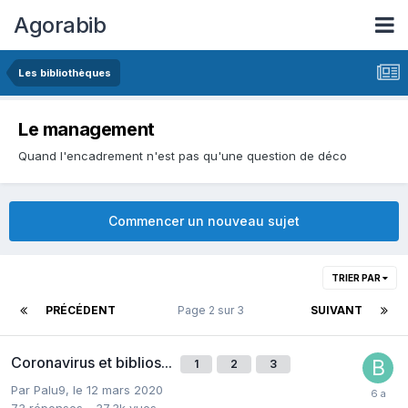
Agorabib
Les bibliothèques
Le management
Quand l'encadrement n'est pas qu'une question de déco
Commencer un nouveau sujet
TRIER PAR
PRÉCÉDENT
Page 2 sur 3
SUIVANT
Coronavirus et biblios...
1
2
3
Par Palu9,
le 12 mars 2020
73
réponses
37,3k
vues