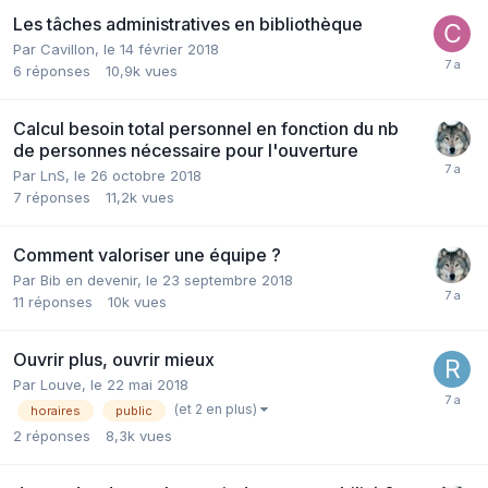
Les tâches administratives en bibliothèque
Par Cavillon,
le 14 février 2018
6
réponses
10,9k
vues
Calcul besoin total personnel en fonction du nb
de personnes nécessaire pour l'ouverture
Par LnS,
le 26 octobre 2018
7
réponses
11,2k
vues
Comment valoriser une équipe ?
Par Bib en devenir,
le 23 septembre 2018
11
réponses
10k
vues
Ouvrir plus, ouvrir mieux
Par Louve,
le 22 mai 2018
(et 2 en plus)
horaires
public
2
réponses
8,3k
vues