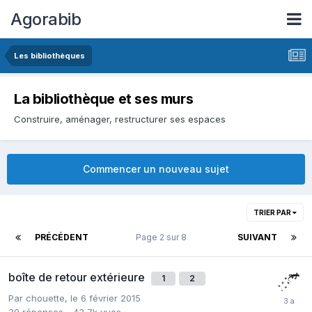
Agorabib
Les bibliothèques
La bibliothèque et ses murs
Construire, aménager, restructurer ses espaces
Commencer un nouveau sujet
TRIER PAR
PRÉCÉDENT
Page 2 sur 8
SUIVANT
boîte de retour extérieure
1
2
Par chouette,
le 6 février 2015
30
réponses
43,7k
vues