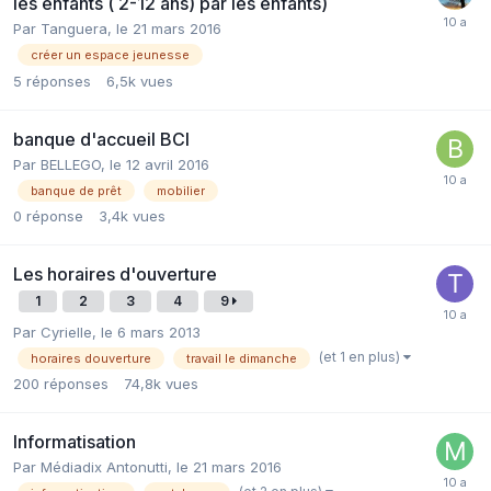
les enfants ( 2-12 ans) par les enfants)
Par Tanguera,
le 21 mars 2016
créer un espace jeunesse
5
réponses
6,5k
vues
banque d'accueil BCI
Par BELLEGO,
le 12 avril 2016
banque de prêt
mobilier
0
réponse
3,4k
vues
Les horaires d'ouverture
1
2
3
4
9
Par Cyrielle,
le 6 mars 2013
(et 1 en plus)
horaires douverture
travail le dimanche
200
réponses
74,8k
vues
Informatisation
Par Médiadix Antonutti,
le 21 mars 2016