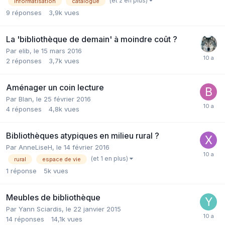
(et 2 en plus)
informatisation
catalogue
9
réponses
3,9k
vues
La 'bibliothèque de demain' à moindre coût ?
Par elib,
le 15 mars 2016
2
réponses
3,7k
vues
Aménager un coin lecture
Par Blan,
le 25 février 2016
4
réponses
4,8k
vues
Bibliothèques atypiques en milieu rural ?
Par AnneLiseH,
le 14 février 2016
(et 1 en plus)
rural
espace de vie
1
réponse
5k
vues
Meubles de bibliothèque
Par Yann Sciardis,
le 22 janvier 2015
14
réponses
14,1k
vues