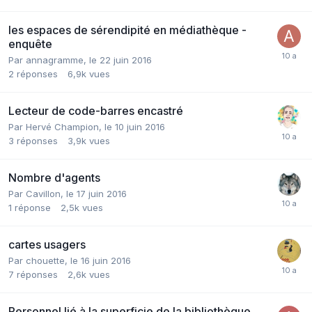
les espaces de sérendipité en médiathèque -
enquête
Par annagramme,
le 22 juin 2016
2
réponses
6,9k
vues
Lecteur de code-barres encastré
Par Hervé Champion,
le 10 juin 2016
3
réponses
3,9k
vues
Nombre d'agents
Par Cavillon,
le 17 juin 2016
1
réponse
2,5k
vues
cartes usagers
Par chouette,
le 16 juin 2016
7
réponses
2,6k
vues
Personnel lié à la superficie de la bibliothèque