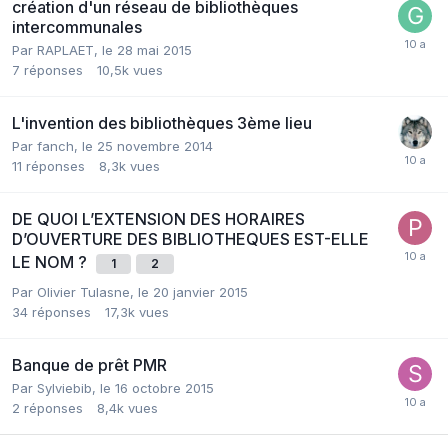
création d'un réseau de bibliothèques
intercommunales
Par RAPLAET,
le 28 mai 2015
7
réponses
10,5k
vues
L'invention des bibliothèques 3ème lieu
Par fanch,
le 25 novembre 2014
11
réponses
8,3k
vues
DE QUOI L’EXTENSION DES HORAIRES
D’OUVERTURE DES BIBLIOTHEQUES EST-ELLE
LE NOM ?
1
2
Par Olivier Tulasne,
le 20 janvier 2015
34
réponses
17,3k
vues
Banque de prêt PMR
Par Sylviebib,
le 16 octobre 2015
2
réponses
8,4k
vues