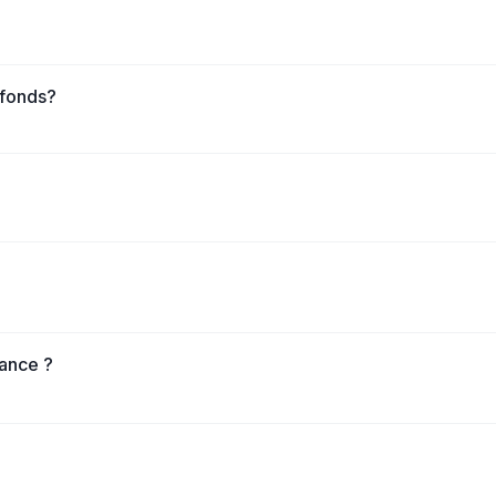
 fonds?
nance ?