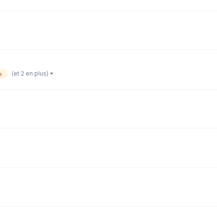
(et 2 en plus)
e