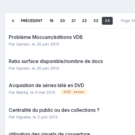
PRÉCÉDENT
19
20
21
22
23
24
Page 24
Problème Moccam/éditions VDB
Par Sylvain,
le 20 juin 2013
Ratio surface disponible/nombre de docs
Par Sylvain,
le 20 juin 2013
Acquisition de séries télé en DVD
Par Marita,
le 4 mai 2013
DVD ; séries
Centralité du public ou des collections ?
Par Hypatie,
le 2 juin 2013
utilisation des visuels de couverture