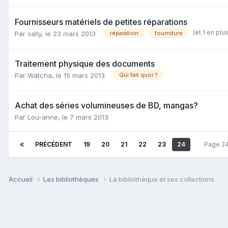
Fournisseurs matériels de petites réparations
(et 1 en plu
Par sally,
le 23 mars 2013
réparation
fourniture
Traitement physique des documents
Par Watcha,
le 15 mars 2013
Qui fait quoi ?
Achat des séries volumineuses de BD, mangas?
Par Lou-anne,
le 7 mars 2013
PRÉCÉDENT
19
20
21
22
23
24
Page 24
Accueil
Les bibliothèques
La bibliothèque et ses collections